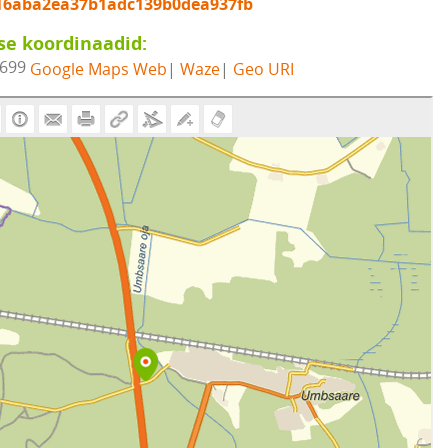
6aba2ea37b1adc139b0dea937fb
se koordinaadid:
4699
Google Maps Web
|
Waze
|
Geo URI