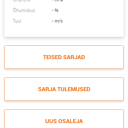
Õhuniiskus
- %
Tuul
- m/s
TEISED SARJAD
SARJA TULEMUSED
UUS OSALEJA