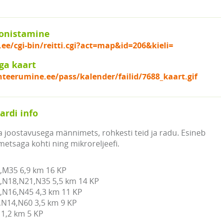
onistamine
.ee/cgi-bin/reitti.cgi?act=map&id=206&kieli=
ga kaart
nteerumine.ee/pass/kalender/failid/7688_kaart.gif
ardi info
ea joostavusega männimets, rohkesti teid ja radu. Esineb
metsaga kohti ning mikroreljeefi.
M35 6,9 km 16 KP

N18,N21,N35 5,5 km 14 KP

N16,N45 4,3 km 11 KP

N14,N60 3,5 km 9 KP

1,2 km 5 KP
