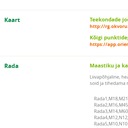
Kaart
Teekondade jo
http://rg.okvoru
Kõigi punktide
https://app.orie
Rada
Maastiku ja ka
Liivapõhjaline, h
soid ja tihedama 
Rada1,M18,M21,
Rada2,M16,M45,
Rada3,M14,M60,
Rada4,M12,N12,
Rada5,M10,N10 