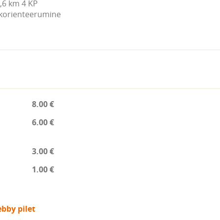
,6 km 4 KP

ikorienteerumine
8.00 €
6.00 €
3.00 €
1.00 €
bby pilet