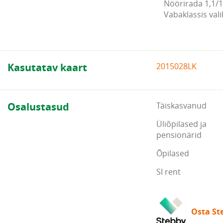
Nöörirada 1,1/1
Vabaklassis val
Kasutatav kaart
2015028LK
Osalustasud
Täiskasvanud
Üliõpilased ja
pensionärid
Õpilased
SI rent
Osta Ste