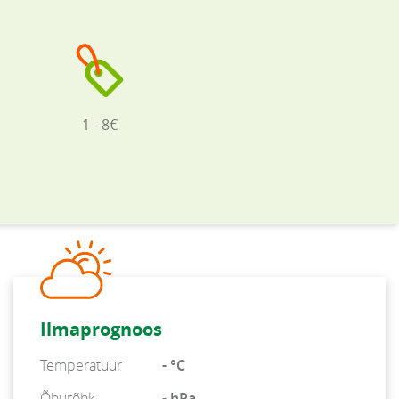
1 - 8€
Ilmaprognoos
Temperatuur
- °C
Õhurõhk
- hPa