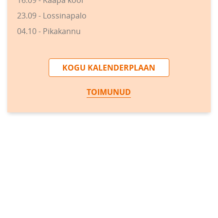
16.09 - Kääpa kool
23.09 - Lossinapalo
04.10 - Pikakannu
KOGU KALENDERPLAAN
TOIMUNUD