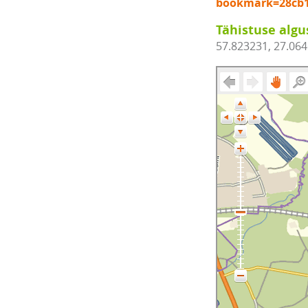
bookmark=28cb1
Tähistuse algu
57.823231, 27.06