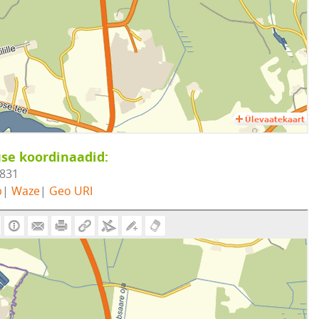
se koordinaadid:
1831
b
|
Waze
|
Geo URI