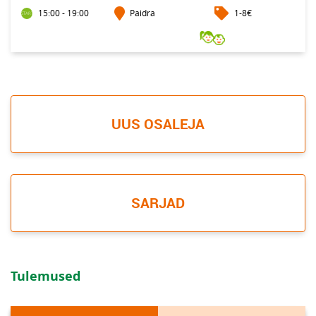
15:00 - 19:00
Paidra
1-8€
UUS OSALEJA
SARJAD
Tulemused