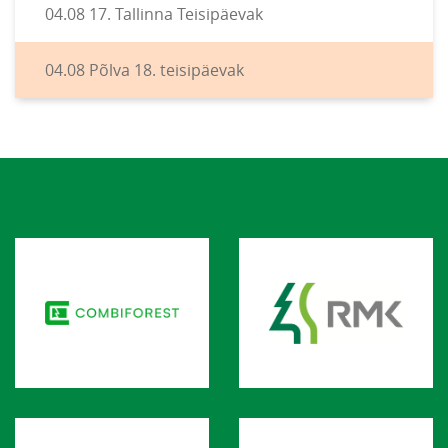
04.08 17. Tallinna Teisipäevak
04.08 Põlva 18. teisipäevak