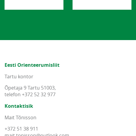
Eesti Orienteerumisliit
Tartu kontor
Õpetaja 9 Tartu 51003,
telefon +372 52 32 977
Kontaktisik
Mait Tõnisson
+372 51 38 911
mait
.
tonisson
@
outlook
.
com