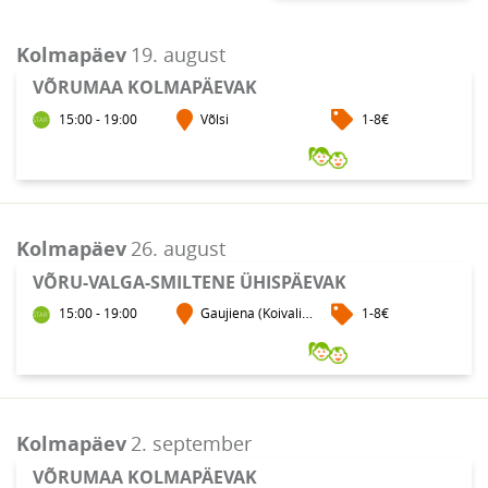
PopUp Orienteerumine
Seiklus
Raplamaa Orienteerumispäevakud
Rogain
Kolmapäev
19. august
Saaremaa Orienteerumisneljapäevakud
Setomaa Orienteerumisneljapäevakud
VÕRUMAA KOLMAPÄEVAK
Tallinna Linnaorienteerumine
15:00 - 19:00
Võlsi
1-8€
Tallinna Orienteerumisneljapäevakud
Tallinna Orienteerumisteisipäevakud
Tallinna Pargijooksud
Tartu Orienteerumisneljapäevakud
Valgamaa Orienteerumispäevakud
Kolmapäev
26. august
Viljandimaa Orienteerumispäevakud
VÕRU-VALGA-SMILTENE ÜHISPÄEVAK
Võru Orienteerumiskolmapäevakud
15:00 - 19:00
Gaujiena (Koivaliina)
1-8€
Kolmapäev
2. september
VÕRUMAA KOLMAPÄEVAK