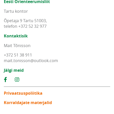
Eesti Orienteerumisliit
Tartu kontor
Õpetaja 9 Tartu 51003,
telefon +372 52 32 977
Kontaktisik
Mait Tõnisson
+372 51 38 911
mait
.
tonisson
@
outlook
.
com
Jälgi meid
Privaatsuspoliitika
Korraldajate materjalid