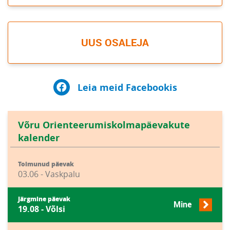
UUS OSALEJA
Leia meid Facebookis
Võru Orienteerumiskolmapäevakute
kalender
Toimunud päevak
03.06 - Vaskpalu
Järgmine päevak
Mine
19.08 - Võlsi