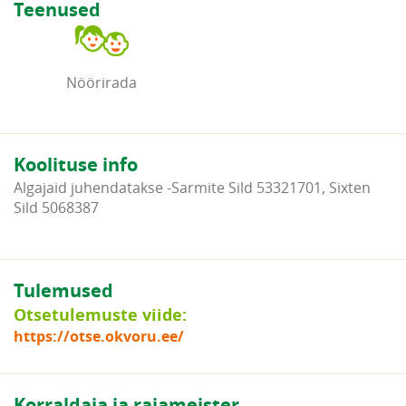
Teenused
Nöörirada
Koolituse info
Algajaid juhendatakse -Sarmite Sild 53321701, Sixten
Sild 5068387
Tulemused
Otsetulemuste viide:
https://otse.okvoru.ee/
Korraldaja ja rajameister