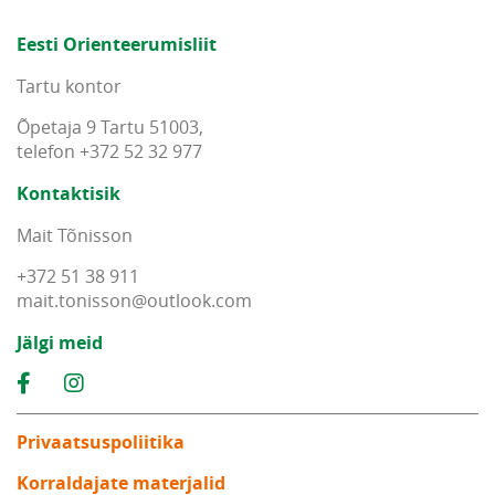
Eesti Orienteerumisliit
Tartu kontor
Õpetaja 9 Tartu 51003,
telefon +372 52 32 977
Kontaktisik
Mait Tõnisson
+372 51 38 911
mait
.
tonisson
@
outlook
.
com
Jälgi meid
Privaatsuspoliitika
Korraldajate materjalid