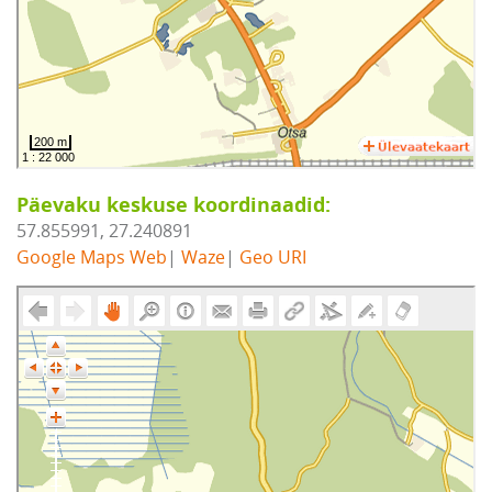
Päevaku keskuse koordinaadid:
57.855991, 27.240891
Google Maps Web
|
Waze
|
Geo URI