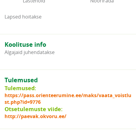
Lastehoid
Nöörirada
Lapsed hoitakse
Koolituse info
Algajaid juhendatakse
Tulemused
Tulemused:
https://pass.orienteerumine.ee/maks/vaata_voistlu
st.php?id=9776
Otsetulemuste viide:
http://paevak.okvoru.ee/