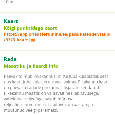
10 m
Kaart
Kõigi punktidega kaart
https://app.orienteerumine.ee/pass/kalender/failid
/9776_kaart.jpg
Rada
Maastiku ja kaardi info
Päevak toimub Pikakannus, mitte Juba külaplatsil, sest
uus kaart Juba külas ei ole veel valmis. Pikakannu kaart
on päevaku radade piirkonnas äsja värskendatud.
Pikakannu maastik on valdavalt hea läbitavusega,
vahelduva reljeefiga, pakub mõnusat
reljeefiorienteerumist. Läbitavus on aastatega
muutunud veelgi paremaks.