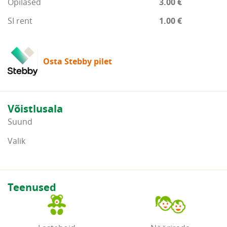
Õpilased
3.00 €
SI rent
1.00 €
Osta Stebby pilet
Võistlusala
Suund
Valik
Teenused