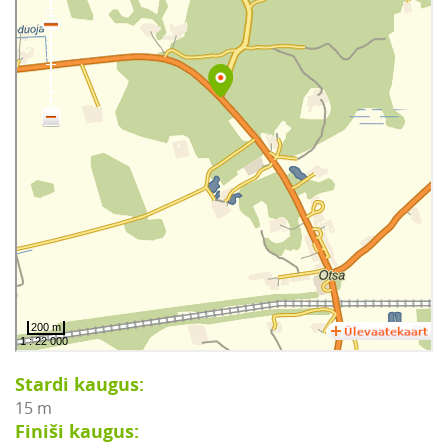
Stardi kaugus:
15 m
Finiši kaugus: