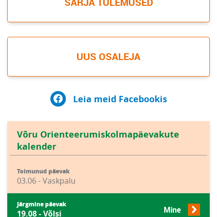
SARJA TULEMUSED
UUS OSALEJA
Leia meid Facebookis
Võru Orienteerumiskolmapäevakute
kalender
Toimunud päevak
03.06 - Vaskpalu
Järgmine päevak
Mine
19.08 - Võlsi