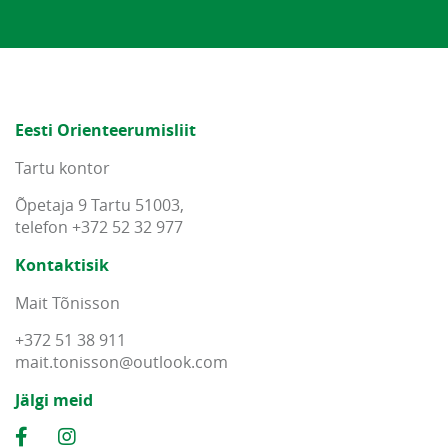
Eesti Orienteerumisliit
Tartu kontor
Õpetaja 9 Tartu 51003,
telefon +372 52 32 977
Kontaktisik
Mait Tõnisson
+372 51 38 911
mait
.
tonisson
@
outlook
.
com
Jälgi meid