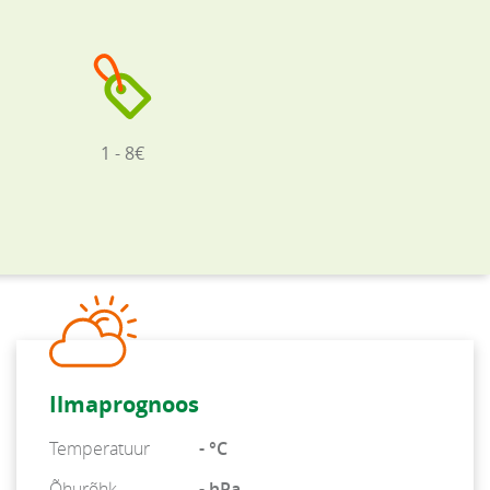
1 - 8€
Ilmaprognoos
Temperatuur
- °C
Õhurõhk
- hPa