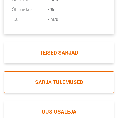
Õhuniiskus
- %
Tuul
- m/s
TEISED SARJAD
SARJA TULEMUSED
UUS OSALEJA