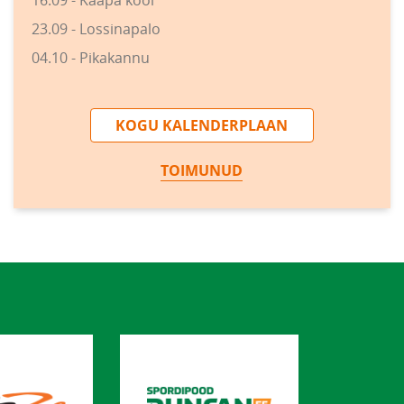
16.09 - Kääpa kool
23.09 - Lossinapalo
04.10 - Pikakannu
KOGU KALENDERPLAAN
TOIMUNUD