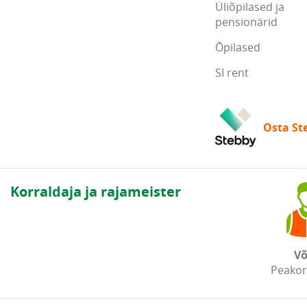
Üliõpilased ja
pensionärid
Õpilased
SI rent
Osta Ste
Korraldaja ja rajameister
Võ
Peakor