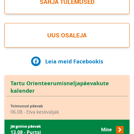
SARJA TULEMUSED
UUS OSALEJA
Leia meid Facebookis
Tartu Orienteerumisneljapäevakute
kalender
Toimunud päevak
06.08 - Elva keskväljak
Järgmine päevak
Mine
13.08 - Purtsi