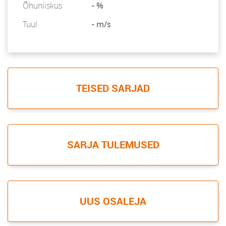
Õhuniiskus
- %
Tuul
- m/s
TEISED SARJAD
SARJA TULEMUSED
UUS OSALEJA