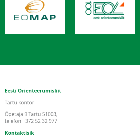
Eesti Orienteerumisliit
Tartu kontor
Õpetaja 9 Tartu 51003,
telefon +372 52 32 977
Kontaktisik