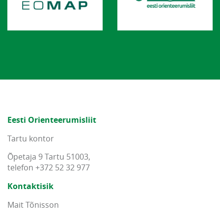
Eesti Orienteerumisliit
Tartu kontor
Õpetaja 9 Tartu 51003,
telefon +372 52 32 977
Kontaktisik
Mait Tõnisson