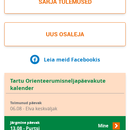
SARJA TULEMUSED
UUS OSALEJA
Leia meid Facebookis
Tartu Orienteerumisneljapäevakute
kalender
Toimunud päevak
06.08 - Elva keskväljak
Järgmine päevak
Mine
13.08 - Purtsi