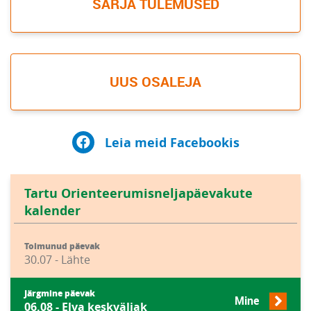
SARJA TULEMUSED
UUS OSALEJA
Leia meid Facebookis
Tartu Orienteerumisneljapäevakute
kalender
Toimunud päevak
30.07 - Lähte
Järgmine päevak
Mine
06.08 - Elva keskväljak