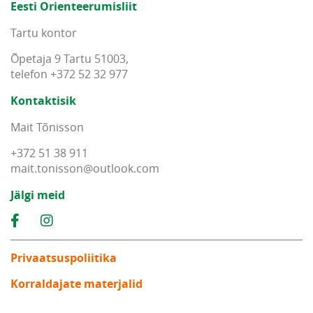
Eesti Orienteerumisliit
Tartu kontor
Õpetaja 9 Tartu 51003,
telefon +372 52 32 977
Kontaktisik
Mait Tõnisson
+372 51 38 911
mait
.
tonisson
@
outlook
.
com
Jälgi meid
Privaatsuspoliitika
Korraldajate materjalid