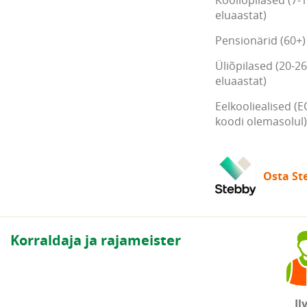
Kooliõpilased (7-
eluaastat)
Pensionärid (60+)
Üliõpilased (20-26
eluaastat)
Eelkooliealised (E
koodi olemasolul)
Osta Ste
Korraldaja ja rajameister
Il