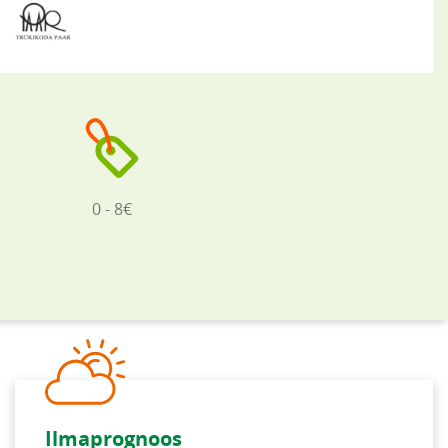
0 - 8€
Ilmaprognoos