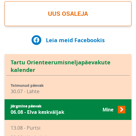
UUS OSALEJA
Leia meid Facebookis
Tartu Orienteerumisneljapäevakute
kalender
Toimunud päevak
30.07 - Lähte
Järgmine päevak
Mine
06.08 - Elva keskväljak
13.08 - Purtsi