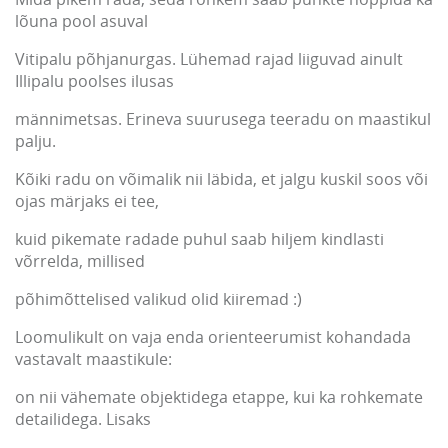
lõuna pool asuval
Vitipalu põhjanurgas. Lühemad rajad liiguvad ainult
Illipalu poolses ilusas
männimetsas. Erineva suurusega teeradu on maastikul
palju.
Kõiki radu on võimalik nii läbida, et jalgu kuskil soos või
ojas märjaks ei tee,
kuid pikemate radade puhul saab hiljem kindlasti
võrrelda, millised
põhimõttelised valikud olid kiiremad :)
Loomulikult on vaja enda orienteerumist kohandada
vastavalt maastikule:
on nii vähemate objektidega etappe, kui ka rohkemate
detailidega. Lisaks