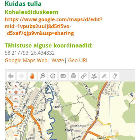
Kuidas tulla
Kohalesõiduskeem
https://www.google.com/maps/d/edit?
mid=1vpubx2uulj8d5tl5vo-
_d5xaf7qjp9vr&usp=sharing
Tähistuse alguse koordinaadid:
58.217793, 26.434832
Google Maps Web
|
Waze
|
Geo URI