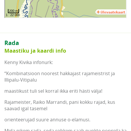
Rada
Maastiku ja kaardi info
Kenny Kivika infonurk:
“Kombinatsioon noorest hakkajast rajameistrist ja
Illipalu-Vitipalu
maastikust tuli sel korral ikka eriti hästi välja!
Rajameister, Raiko Marrandi, pani kokku rajad, kus
saavad igal tasemel
orienteerujad suure annuse o-elamusi.
Mida pikem rada, seda rohkem saab punkte noppida ka