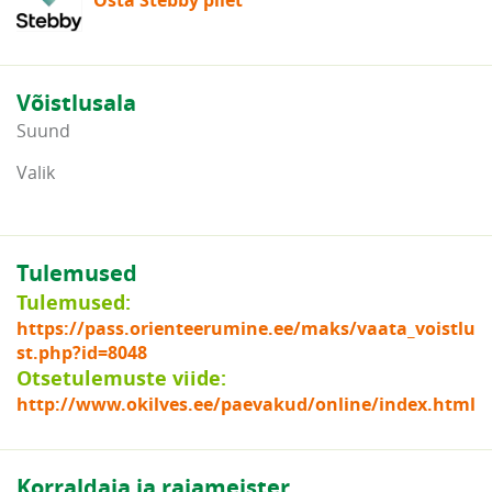
Osta Stebby pilet
Võistlusala
Suund
Valik
Tulemused
Tulemused:
https://pass.orienteerumine.ee/maks/vaata_voistlu
st.php?id=8048
Otsetulemuste viide:
http://www.okilves.ee/paevakud/online/index.html
Korraldaja ja rajameister