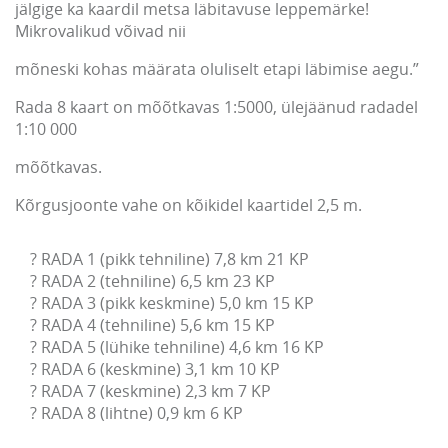
jälgige ka kaardil metsa läbitavuse leppemärke!
Mikrovalikud võivad nii
mõneski kohas määrata oluliselt etapi läbimise aegu.”
Rada 8 kaart on mõõtkavas 1:5000, ülejäänud radadel
1:10 000
mõõtkavas.
Kõrgusjoonte vahe on kõikidel kaartidel 2,5 m.
? RADA 1 (pikk tehniline) 7,8 km 21 KP

? RADA 2 (tehniline) 6,5 km 23 KP

? RADA 3 (pikk keskmine) 5,0 km 15 KP

? RADA 4 (tehniline) 5,6 km 15 KP

? RADA 5 (lühike tehniline) 4,6 km 16 KP

? RADA 6 (keskmine) 3,1 km 10 KP

? RADA 7 (keskmine) 2,3 km 7 KP

? RADA 8 (lihtne) 0,9 km 6 KP