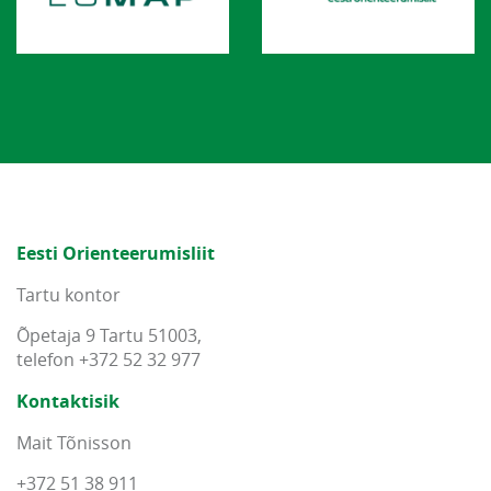
Eesti Orienteerumisliit
Tartu kontor
Õpetaja 9 Tartu 51003,
telefon +372 52 32 977
Kontaktisik
Mait Tõnisson
+372 51 38 911