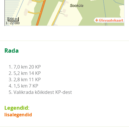
Rada
1. 7,0 km 20 KP

2. 5,2 km 14 KP

3. 2,8 km 11 KP

4. 1,5 km 7 KP

5. Valikrada kõikidest KP-dest
Legendid:
lisalegendid