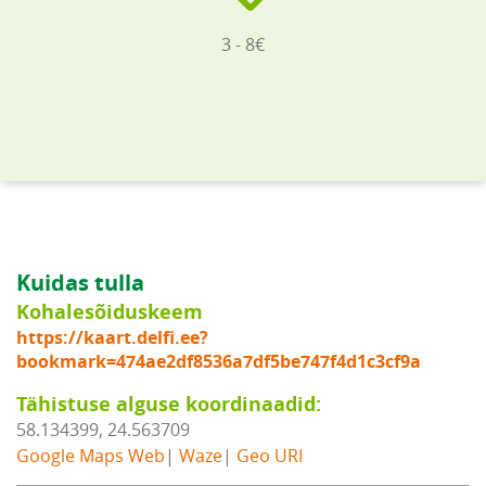
3 - 8€
Kuidas tulla
Kohalesõiduskeem
https://kaart.delfi.ee?
bookmark=474ae2df8536a7df5be747f4d1c3cf9a
Tähistuse alguse koordinaadid:
58.134399, 24.563709
Google Maps Web
|
Waze
|
Geo URI