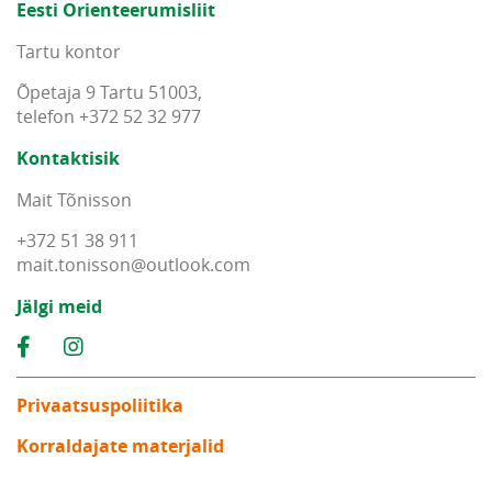
Eesti Orienteerumisliit
Tartu kontor
Õpetaja 9 Tartu 51003,
telefon +372 52 32 977
Kontaktisik
Mait Tõnisson
+372 51 38 911
mait
.
tonisson
@
outlook
.
com
Jälgi meid
Privaatsuspoliitika
Korraldajate materjalid