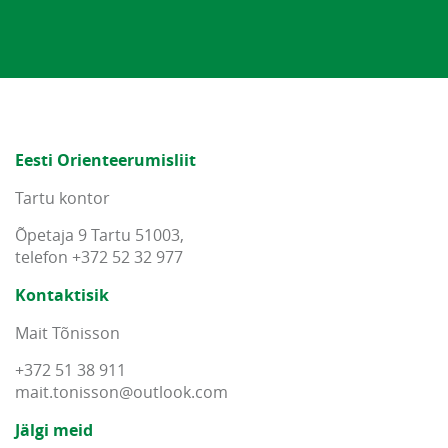
Eesti Orienteerumisliit
Tartu kontor
Õpetaja 9 Tartu 51003,
telefon +372 52 32 977
Kontaktisik
Mait Tõnisson
+372 51 38 911
mait
.
tonisson
@
outlook
.
com
Jälgi meid