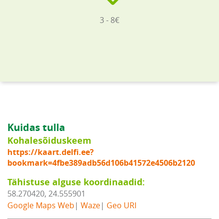
3 - 8€
Kuidas tulla
Kohalesõiduskeem
https://kaart.delfi.ee?
bookmark=4fbe389adb56d106b41572e4506b2120
Tähistuse alguse koordinaadid:
58.270420, 24.555901
Google Maps Web
|
Waze
|
Geo URI