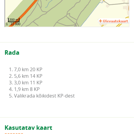
Rada
1. 7,0 km 20 KP

2. 5,6 km 14 KP

3. 3,0 km 11 KP

4. 1,9 km 8 KP

5. Valikrada kõikidest KP-dest
Kasutatav kaart