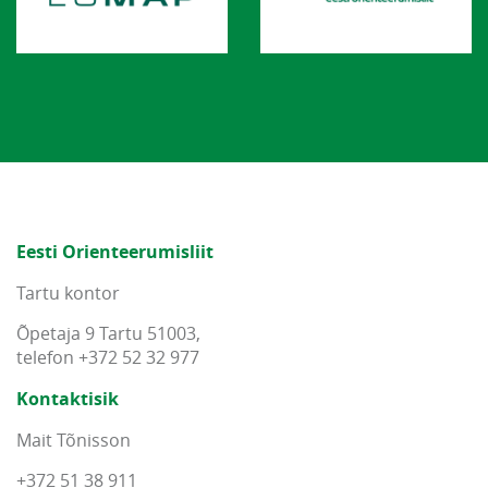
Eesti Orienteerumisliit
Tartu kontor
Õpetaja 9 Tartu 51003,
telefon +372 52 32 977
Kontaktisik
Mait Tõnisson
+372 51 38 911