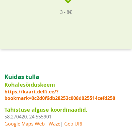
3 - 8€
Kuidas tulla
Kohalesõiduskeem
https://kaart.delfi.ee/?
bookmark=0c2d0f6db28253c008d025514cefd258
Tähistuse alguse koordinaadid:
58.270420, 24.555901
Google Maps Web
|
Waze
|
Geo URI