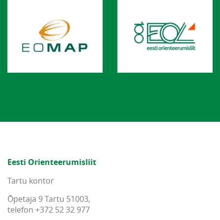
Eesti Orienteerumisliit
Tartu kontor
Õpetaja 9 Tartu 51003,
telefon +372 52 32 977