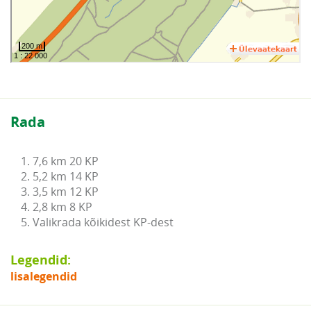
Rada
1. 7,6 km 20 KP

2. 5,2 km 14 KP

3. 3,5 km 12 KP

4. 2,8 km 8 KP

5. Valikrada kõikidest KP-dest
Legendid:
lisalegendid