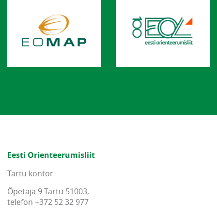
Eesti Orienteerumisliit
Tartu kontor
Õpetaja 9 Tartu 51003,
telefon +372 52 32 977