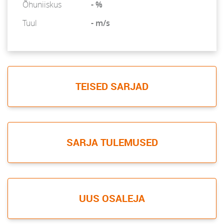
Õhuniiskus
- %
Tuul
- m/s
TEISED SARJAD
SARJA TULEMUSED
UUS OSALEJA