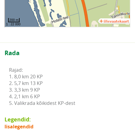
Rada
Rajad:

1. 8,0 km 20 KP

2. 5,7 km 13 KP

3. 3,3 km 9 KP

4. 2,1 km 6 KP

5. Valikrada kõikidest KP-dest
Legendid:
lisalegendid