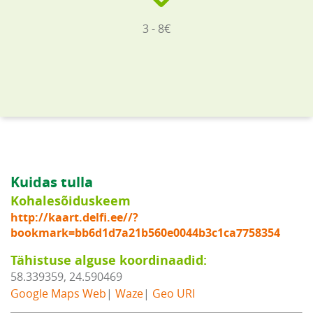
3 - 8€
Kuidas tulla
Kohalesõiduskeem
http://kaart.delfi.ee//?
bookmark=bb6d1d7a21b560e0044b3c1ca7758354
Tähistuse alguse koordinaadid:
58.339359, 24.590469
Google Maps Web
|
Waze
|
Geo URI