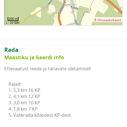
Rada
Maastiku ja kaardi info
Ettevaatust teede ja tänavate ületamisel!
Rajad:

1. 5,3 km 16 KP

2. 4,1 km 12 KP

3. 3,0 km 10 KP

4. 1,8 km 7 KP

5. Valikrada kõikidest KP-dest