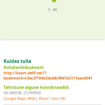
3 - 8€
Kuidas tulla
Kohalesõiduskeem
http://kaart.delfi.ee//?
bookmark=c3ec2f19db2dcb8c9941b2171aac6541
Tähistuse alguse koordinaadid:
58.340038, 23.994900
Google Maps Web
|
Waze
|
Geo URI