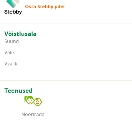
Osta Stebby pilet
Võistlusala
Suund
Valik
Vvalik
Teenused
Nöörirada