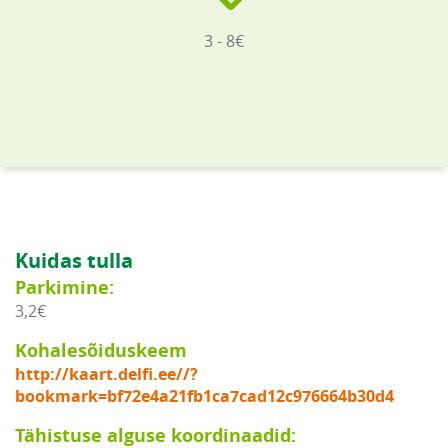
3 - 8€
Kuidas tulla
Parkimine:
3,2€
Kohalesõiduskeem
http://kaart.delfi.ee//?
bookmark=bf72e4a21fb1ca7cad12c976664b30d4
Tähistuse alguse koordinaadid: