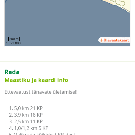
Rada
Maastiku ja kaardi info
Ettevaatust tänavate ületamisel!
1. 5,0 km 21 KP

2. 3,9 km 18 KP

3. 2,5 km 11 KP

4. 1,0/1,2 km 5 KP

5. Valikrada kõikidest KP-dest