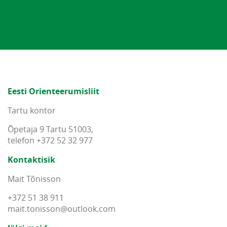
Eesti Orienteerumisliit
Tartu kontor
Õpetaja 9 Tartu 51003,
telefon +372 52 32 977
Kontaktisik
Mait Tõnisson
+372 51 38 911
mait
.
tonisson
@
outlook
.
com