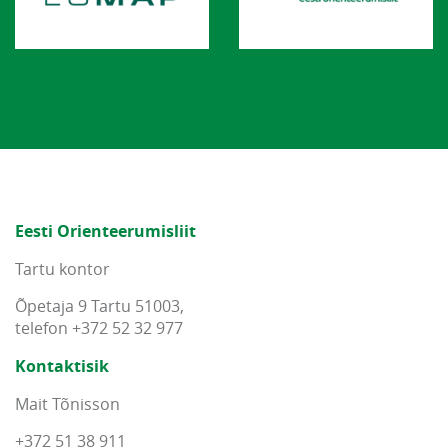
Eesti Orienteerumisliit
Tartu kontor
Õpetaja 9 Tartu 51003,
telefon +372 52 32 977
Kontaktisik
Mait Tõnisson
+372 51 38 911