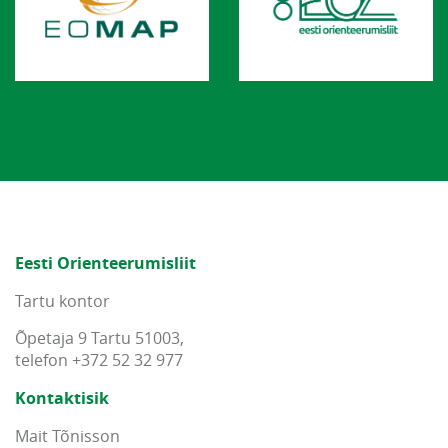
Eesti Orienteerumisliit
Tartu kontor
Õpetaja 9 Tartu 51003,
telefon +372 52 32 977
Kontaktisik
Mait Tõnisson