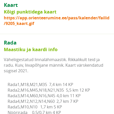
Kaart
Kõigi punktidega kaart
https://app.orienteerumine.ee/pass/kalender/failid
/9205_kaart.gif
Rada
Maastiku ja kaardi info
Väheliigestatud linnalähimaastik. Rikkalikult teid ja
radu. Kuiv, liivapõhjane männik. Kaart värskendatud
sügisel 2021.
Rada1,M18,M21,M35  7,4 km 14 KP

Rada2,M16,M45,N18,N21,N35  5,5 km 12 KP

Rada3,M14,M60,N16,N45	4,0 km 11 KP

Rada4,M12,N12,N14,N60	2,7 km 7 KP

Rada5,M10,N10	1,7 km 5 KP
