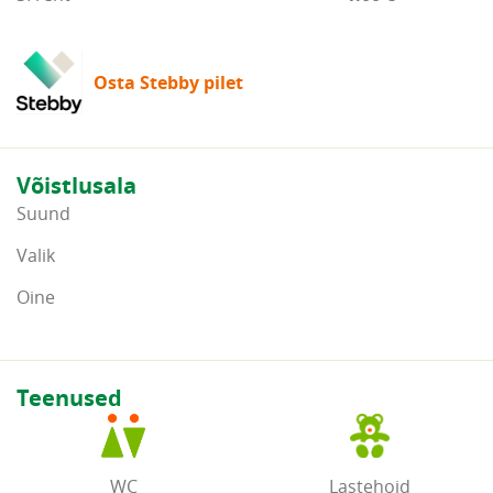
Osta Stebby pilet
Võistlusala
Suund
Valik
Oine
Teenused
WC
Lastehoid