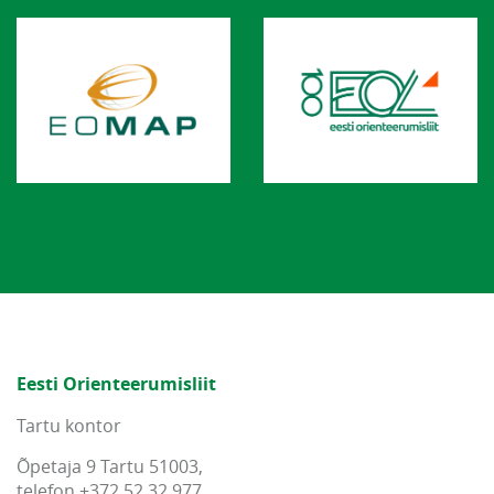
Eesti Orienteerumisliit
Tartu kontor
Õpetaja 9 Tartu 51003,
telefon +372 52 32 977