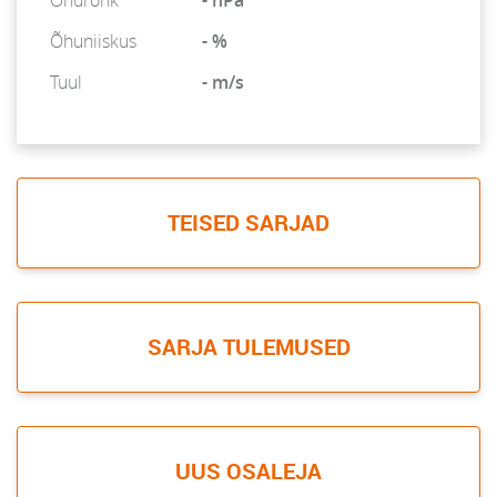
Õhurõhk
- hPa
Õhuniiskus
- %
Tuul
- m/s
TEISED SARJAD
SARJA TULEMUSED
UUS OSALEJA