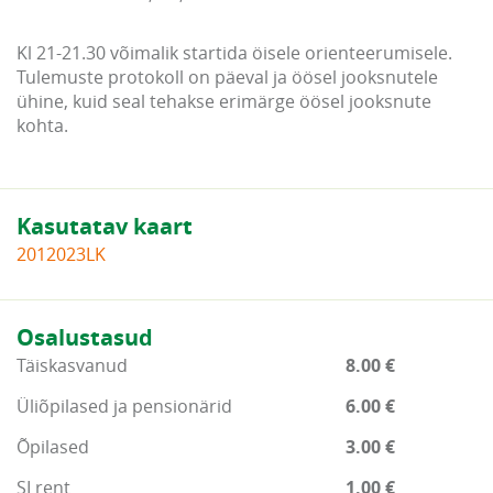
Kl 21-21.30 võimalik startida öisele orienteerumisele.
Tulemuste protokoll on päeval ja öösel jooksnutele
ühine, kuid seal tehakse erimärge öösel jooksnute
kohta.
Kasutatav kaart
2012023LK
Osalustasud
Täiskasvanud
8.00 €
Üliõpilased ja pensionärid
6.00 €
Õpilased
3.00 €
SI rent
1.00 €