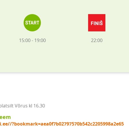
15:00 - 19:00
22:00
atsilt Võrus kl 16.30
keem
lfi.ee//?bookmark=aea0f7b02797570b542c2205998a2e65