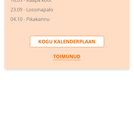
16.09 - Kääpa kool
23.09 - Lossinapalo
04.10 - Pikakannu
KOGU KALENDERPLAAN
TOIMUNUD