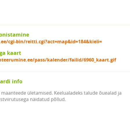
onistamine
.ee/cgi-bin/reitti.cgi?act=map&id=184&kieli=
ga kaart
nteerumine.ee/pass/kalender/failid/6960_kaart.gif
ardi info
maanteede ületamised. Keelualadeks talude õuealad ja
stviirutusega näidatud põllud.