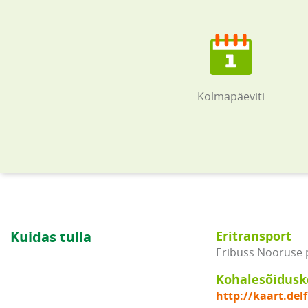
Kolmapäeviti
Kuidas tulla
Eritransport
Eribuss Nooruse pl
Kohalesõidus
http://kaart.de