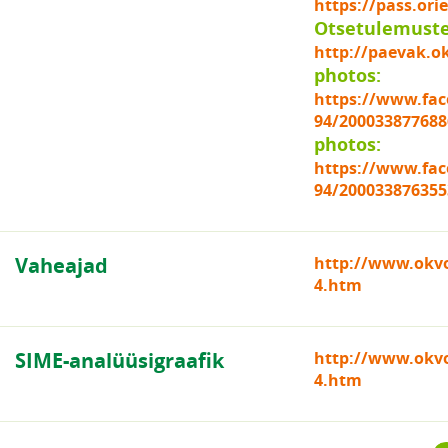
https://pass.or
Otsetulemuste 
http://paevak.o
photos:
https://www.fa
94/200033877688
photos:
https://www.fa
94/200033876355
Vaheajad
http://www.okvo
4.htm
SIME-analüüsigraafik
http://www.okvor
4.htm