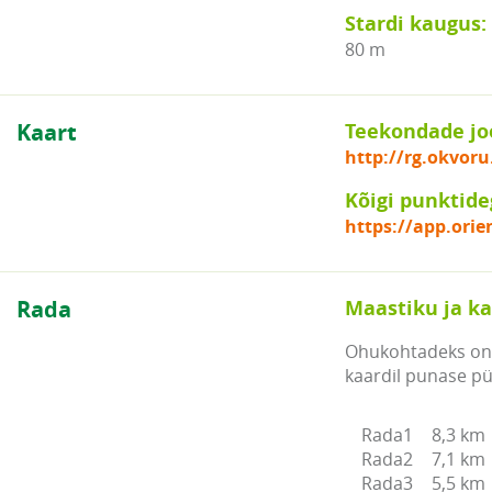
Stardi kaugus:
80 m
Kaart
Teekondade jo
http://rg.okvoru
Kõigi punktide
https://app.orie
Rada
Maastiku ja ka
Ohukohtadeks on 
kaardil punase pü
Rada1	8,3 km

Rada2	7,1 km	

Rada3	5,5 km
