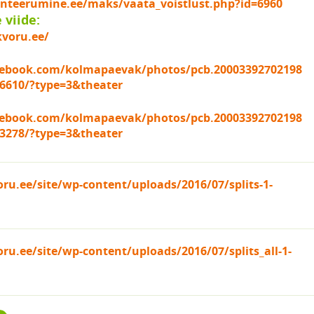
ienteerumine.ee/maks/vaata_voistlust.php?id=6960
viide:
kvoru.ee/
cebook.com/kolmapaevak/photos/pcb.20003392702198
6610/?type=3&theater
cebook.com/kolmapaevak/photos/pcb.20003392702198
3278/?type=3&theater
ru.ee/site/wp-content/uploads/2016/07/splits-1-
u.ee/site/wp-content/uploads/2016/07/splits_all-1-