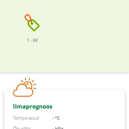
1 - 8€
Ilmaprognoos
Temperatuur
- °C
Õhurõhk
- hPa