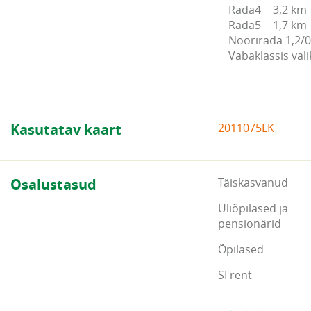
Rada4	3,2 km	

Rada5	1,7 km		

Nöörirada 1,2/0,
Vabaklassis val
Kasutatav kaart
2011075LK
Osalustasud
Täiskasvanud
Üliõpilased ja
pensionärid
Õpilased
SI rent