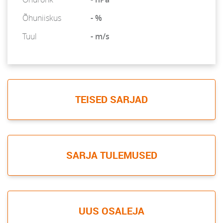
Õhuniiskus
- %
Tuul
- m/s
TEISED SARJAD
SARJA TULEMUSED
UUS OSALEJA