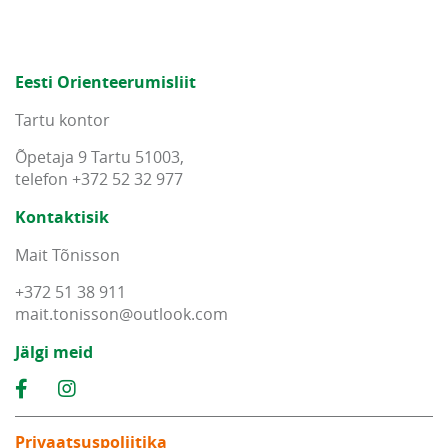
Eesti Orienteerumisliit
Tartu kontor
Õpetaja 9 Tartu 51003,
telefon +372 52 32 977
Kontaktisik
Mait Tõnisson
+372 51 38 911
mait
.
tonisson
@
outlook
.
com
Jälgi meid
Privaatsuspoliitika