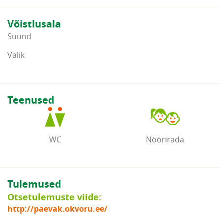
Võistlusala
Suund
Valik
Teenused
WC
Nöörirada
Tulemused
Otsetulemuste viide:
http://paevak.okvoru.ee/