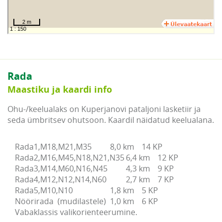
Rada
Maastiku ja kaardi info
Ohu-/keelualaks on Kuperjanovi pataljoni lasketiir ja
seda ümbritsev ohutsoon. Kaardil näidatud keelualana.
Rada1,M18,M21,M35		8,0 km	14 KP

Rada2,M16,M45,N18,N21,N35	6,4 km	12 KP

Rada3,M14,M60,N16,N45		4,3 km	9 KP	

Rada4,M12,N12,N14,N60		2,7 km	7 KP	

Rada5,M10,N10			1,8 km	5 KP	

Nöörirada  (mudilastele)	1,0 km	6 KP	
