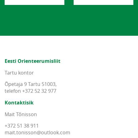
Eesti Orienteerumisliit
Tartu kontor
Õpetaja 9 Tartu 51003,
telefon +372 52 32 977
Kontaktisik
Mait Tõnisson
+372 51 38 911
mait
.
tonisson
@
outlook
.
com