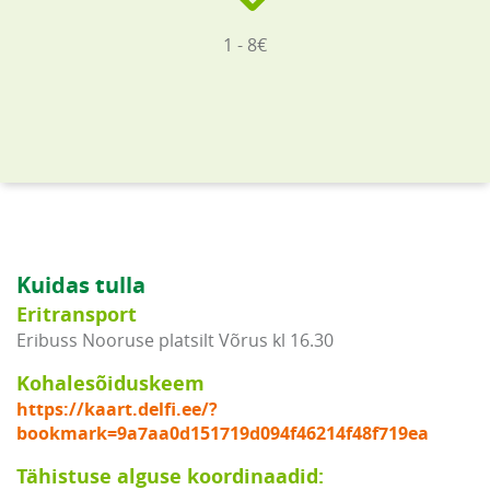
1 - 8€
Kuidas tulla
Eritransport
Eribuss Nooruse platsilt Võrus kl 16.30
Kohalesõiduskeem
https://kaart.delfi.ee/?
bookmark=9a7aa0d151719d094f46214f48f719ea
Tähistuse alguse koordinaadid: