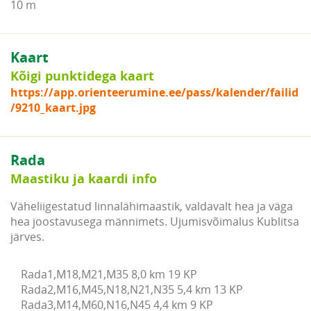
10 m
Kaart
Kõigi punktidega kaart
https://app.orienteerumine.ee/pass/kalender/failid
/9210_kaart.jpg
Rada
Maastiku ja kaardi info
Väheliigestatud linnalähimaastik, valdavalt hea ja väga
hea joostavusega männimets. Ujumisvõimalus Kublitsa
järves.
Rada1,M18,M21,M35 8,0 km 19 KP

Rada2,M16,M45,N18,N21,N35 5,4 km 13 KP

Rada3,M14,M60,N16,N45 4,4 km 9 KP
