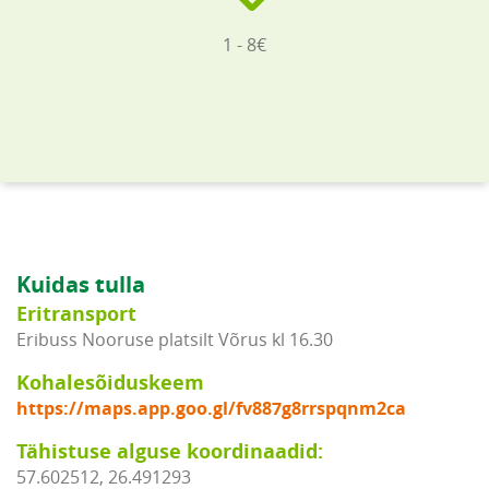
1 - 8€
Kuidas tulla
Eritransport
Eribuss Nooruse platsilt Võrus kl 16.30
Kohalesõiduskeem
https://maps.app.goo.gl/fv887g8rrspqnm2ca
Tähistuse alguse koordinaadid:
57.602512, 26.491293