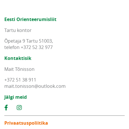
Eesti Orienteerumisliit
Tartu kontor
Õpetaja 9 Tartu 51003,
telefon +372 52 32 977
Kontaktisik
Mait Tõnisson
+372 51 38 911
mait
.
tonisson
@
outlook
.
com
Jälgi meid
Privaatsuspoliitika