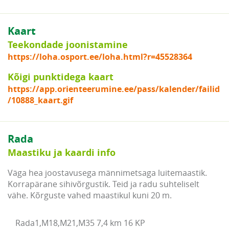
Kaart
Teekondade joonistamine
https://loha.osport.ee/loha.html?r=45528364
Kõigi punktidega kaart
https://app.orienteerumine.ee/pass/kalender/failid
/10888_kaart.gif
Rada
Maastiku ja kaardi info
Väga hea joostavusega männimetsaga luitemaastik.
Korrapärane sihivõrgustik. Teid ja radu suhteliselt
vähe. Kõrguste vahed maastikul kuni 20 m.
Rada1,M18,M21,M35 7,4 km 16 KP
