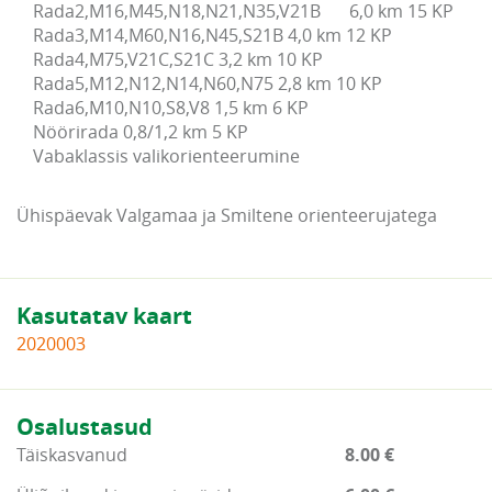
Rada2,M16,M45,N18,N21,N35,V21B	6,0 km 15 KP

Rada3,M14,M60,N16,N45,S21B 4,0 km 12 KP

Rada4,M75,V21C,S21C 3,2 km 10 KP

Rada5,M12,N12,N14,N60,N75 2,8 km 10 KP

Rada6,M10,N10,S8,V8 1,5 km 6 KP

Nöörirada 0,8/1,2 km 5 KP

Vabaklassis valikorienteerumine
Ühispäevak Valgamaa ja Smiltene orienteerujatega
Kasutatav kaart
2020003
Osalustasud
Täiskasvanud
8.00 €