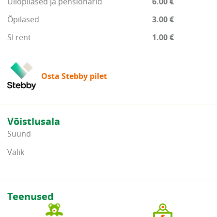
Üliõpilased ja pensionärid
6.00 €
Õpilased
3.00 €
SI rent
1.00 €
Osta Stebby pilet
Võistlusala
Suund
Valik
Teenused