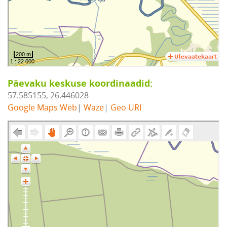
Päevaku keskuse koordinaadid:
57.585155, 26.446028
Google Maps Web
|
Waze
|
Geo URI