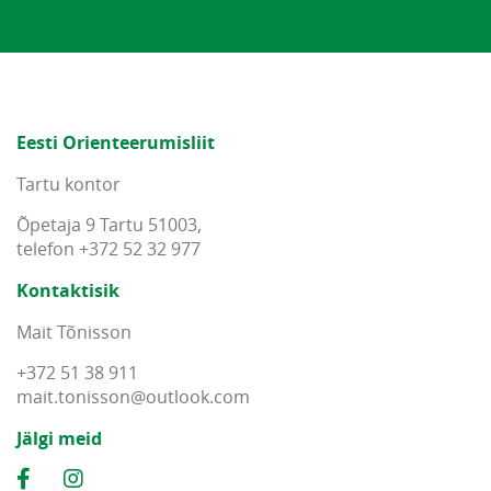
Eesti Orienteerumisliit
Tartu kontor
Õpetaja 9 Tartu 51003,
telefon +372 52 32 977
Kontaktisik
Mait Tõnisson
+372 51 38 911
mait
.
tonisson
@
outlook
.
com
Jälgi meid