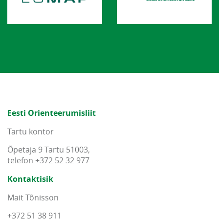
Eesti Orienteerumisliit
Tartu kontor
Õpetaja 9 Tartu 51003,
telefon +372 52 32 977
Kontaktisik
Mait Tõnisson
+372 51 38 911