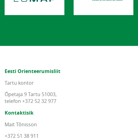
Eesti Orienteerumisliit
Tartu kontor
Õpetaja 9 Tartu 51003,
telefon +372 52 32 977
Kontaktisik
Mait Tõnisson
+372 51 38 911