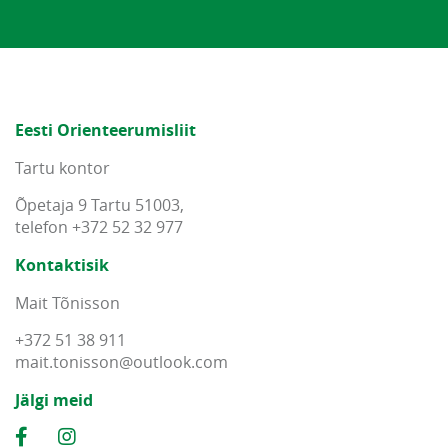
Eesti Orienteerumisliit
Tartu kontor
Õpetaja 9 Tartu 51003,
telefon +372 52 32 977
Kontaktisik
Mait Tõnisson
+372 51 38 911
mait
.
tonisson
@
outlook
.
com
Jälgi meid