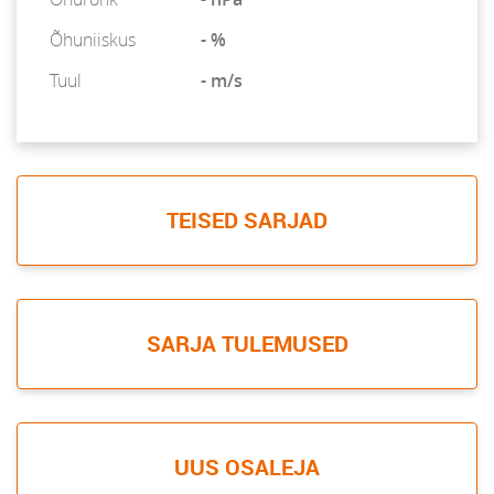
Õhuniiskus
- %
Tuul
- m/s
TEISED SARJAD
SARJA TULEMUSED
UUS OSALEJA