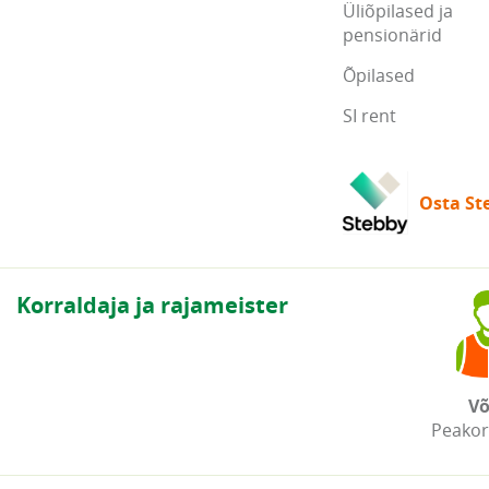
Üliõpilased ja
pensionärid
Õpilased
SI rent
Osta Ste
Korraldaja ja rajameister
Võ
Peakor