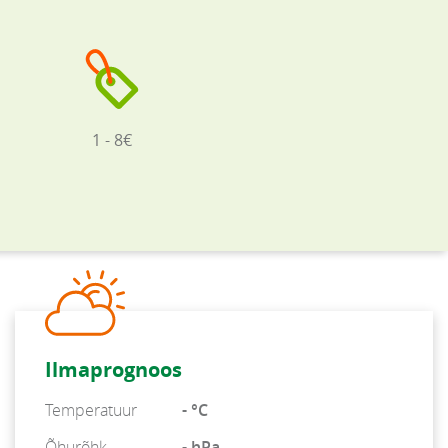
1 - 8€
Ilmaprognoos
Temperatuur
- °C
Õhurõhk
- hPa