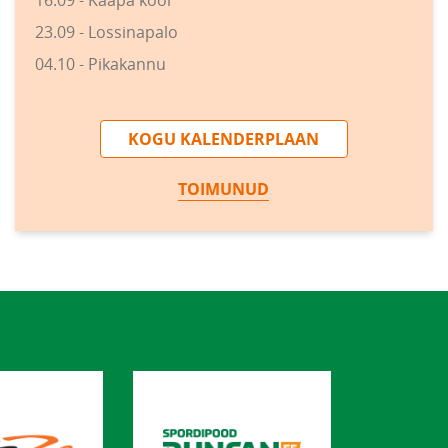
16.09 - Kääpa kool
23.09 - Lossinapalo
04.10 - Pikakannu
KOGU KALENDERPLAAN
TOIMUNUD