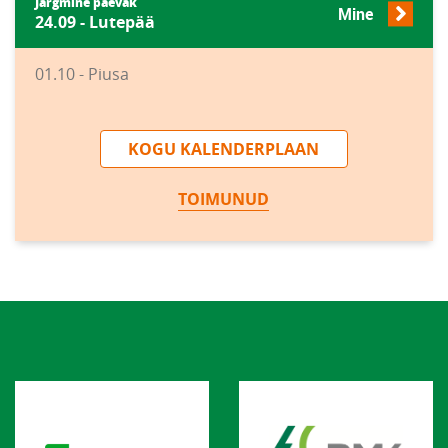
Järgmine päevak
Mine
24.09 - Lutepää
01.10 - Piusa
KOGU KALENDERPLAAN
TOIMUNUD