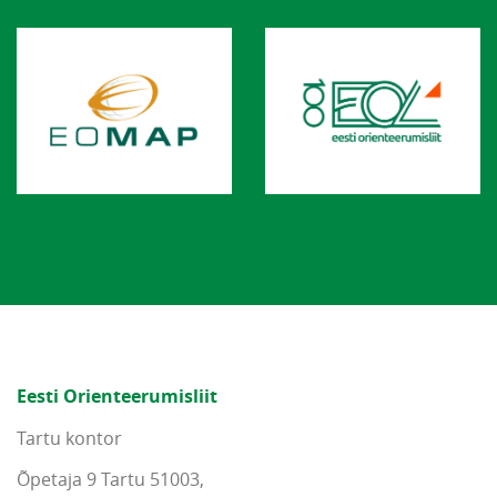
Eesti Orienteerumisliit
Tartu kontor
Õpetaja 9 Tartu 51003,