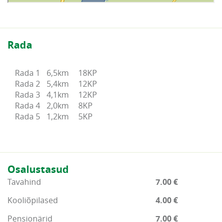
Rada
Rada 1	6,5km	18KP

Rada 2	5,4km	12KP

Rada 3	4,1km	12KP

Rada 4	2,0km	8KP

Osalustasud
Tavahind
7.00 €
Kooliõpilased
4.00 €
Pensionärid
7.00 €