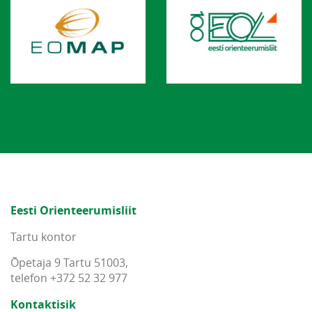
Eesti Orienteerumisliit
Tartu kontor
Õpetaja 9 Tartu 51003,
telefon +372 52 32 977
Kontaktisik