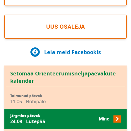
UUS OSALEJA
Leia meid Facebookis
Setomaa Orienteerumisneljapäevakute
kalender
Toimunud päevak
11.06 - Nohipalo
Järgmine päevak
Mine
24.09 - Lutepää