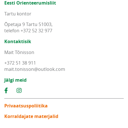
Eesti Orienteerumisliit
Tartu kontor
Õpetaja 9 Tartu 51003,
telefon +372 52 32 977
Kontaktisik
Mait Tõnisson
+372 51 38 911
mait
.
tonisson
@
outlook
.
com
Jälgi meid
Privaatsuspoliitika
Korraldajate materjalid