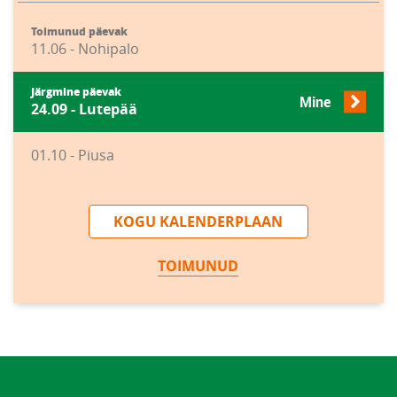
Toimunud päevak
11.06 - Nohipalo
Järgmine päevak
Mine
24.09 - Lutepää
01.10 - Piusa
KOGU KALENDERPLAAN
TOIMUNUD