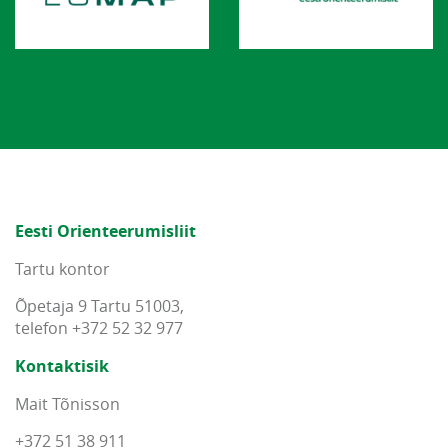
Eesti Orienteerumisliit
Tartu kontor
Õpetaja 9 Tartu 51003,
telefon +372 52 32 977
Kontaktisik
Mait Tõnisson
+372 51 38 911