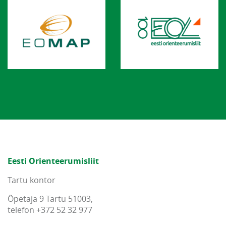
Eesti Orienteerumisliit
Tartu kontor
Õpetaja 9 Tartu 51003,
telefon +372 52 32 977