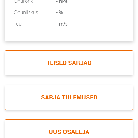
Õhurõhk
- hPa
Õhuniiskus
- %
Tuul
- m/s
TEISED SARJAD
SARJA TULEMUSED
UUS OSALEJA