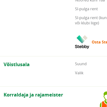
Noored kuni 18a
SI-pulga rent
SI-pulga rent (kun
või klubi liige)
Osta Ste
Võistlusala
Suund
Valik
Korraldaja ja rajameister