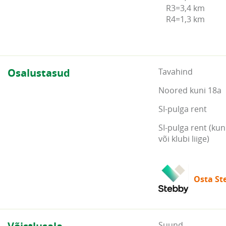
R3=3,4 km

R4=1,3 km
Osalustasud
Tavahind
Noored kuni 18a
SI-pulga rent
SI-pulga rent (kun
või klubi liige)
Osta Ste
Suund