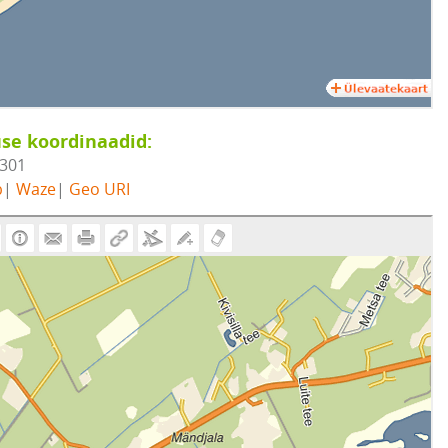
se koordinaadid:
1301
b
|
Waze
|
Geo URI