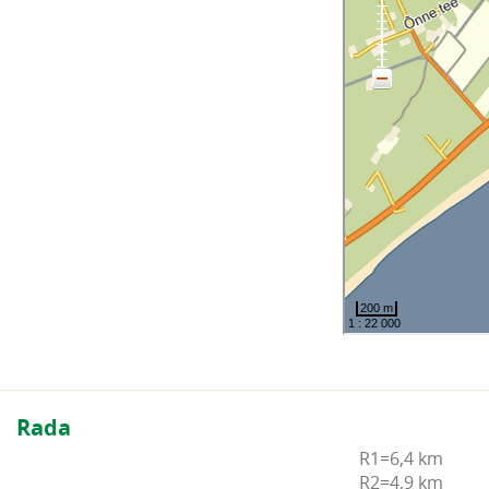
Rada
R1=6,4 km

R2=4,9 km
