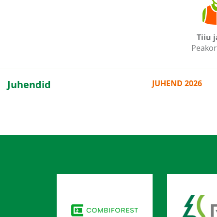
Tiiu j
Peakor
Juhendid
JUHEND 2026