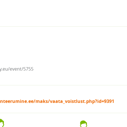
y.eu/event/5755
ienteerumine.ee/maks/vaata_voistlust.php?id=9391