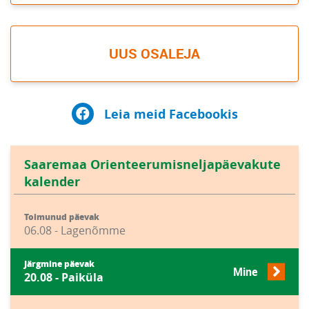
UUS OSALEJA
Leia meid Facebookis
Saaremaa Orienteerumisneljapäevakute
kalender
Toimunud päevak
06.08 - Lagenõmme
Järgmine päevak
Mine
20.08 - Paiküla