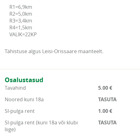
R1=6,9km

R2=5,0km

R3=3,4km

R4=1,5km

Tähistuse algus Leisi-Orissaare maanteelt.
Osalustasud
Tavahind
5.00 €
Noored kuni 18a
TASUTA
SI-pulga rent
1.00 €
SI-pulga rent (kuni 18a või klubi
TASUTA
liige)