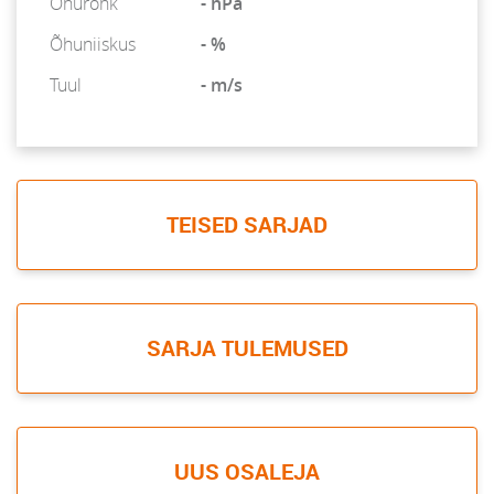
Õhurõhk
- hPa
Õhuniiskus
- %
Tuul
- m/s
TEISED SARJAD
SARJA TULEMUSED
UUS OSALEJA