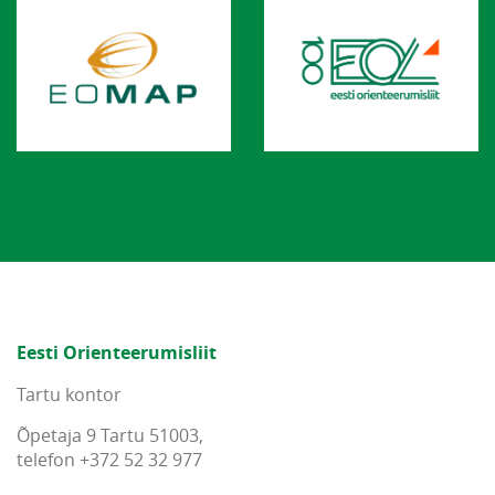
Eesti Orienteerumisliit
Tartu kontor
Õpetaja 9 Tartu 51003,
telefon +372 52 32 977