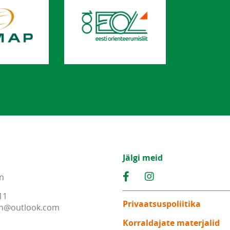
Jälgi meid
n
11
Privaatsuspoliitika
n
@
outlook
.
com
Korraldajate materjalid