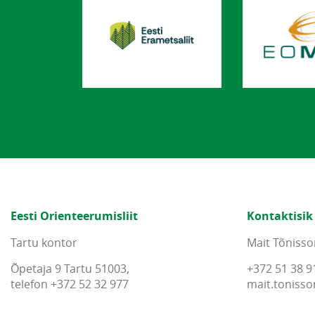
Eesti Orienteerumisliit
Kontaktisik
Tartu kontor
Mait Tõnisso
Õpetaja 9 Tartu 51003,
+372 51 38 9
telefon +372 52 32 977
mait
.
tonisso