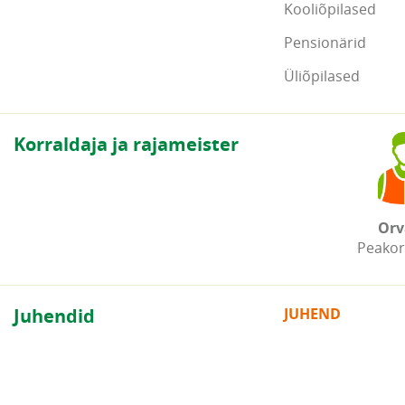
Kooliõpilased
Pensionärid
Üliõpilased
Korraldaja ja rajameister
Orv
Peakor
Juhendid
JUHEND