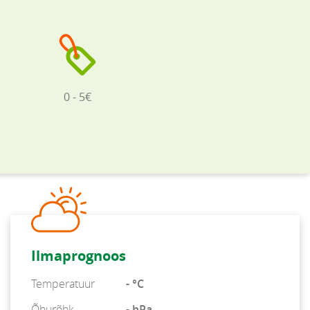
0 - 5€
Ilmaprognoos
Temperatuur
- °C
Õhurõhk
- hPa