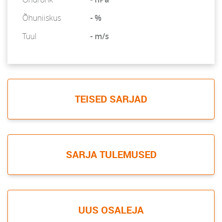
Õhuniiskus
- %
Tuul
- m/s
TEISED SARJAD
SARJA TULEMUSED
UUS OSALEJA