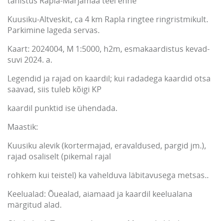
tähistus Rapla-Märjamaa teel enne
Kuusiku-Altveskit, ca 4 km Rapla ringtee ringristmikult.
Parkimine lageda servas.
Kaart: 2024004, M 1:5000, h2m, esmakaardistus kevad-
suvi 2024. a.
Legendid ja rajad on kaardil; kui radadega kaardid otsa
saavad, siis tuleb kõigi KP
kaardil punktid ise ühendada.
Maastik:
Kuusiku alevik (kortermajad, eravaldused, pargid jm.),
rajad osaliselt (pikemal rajal
rohkem kui teistel) ka vahelduva läbitavusega metsas..
Keelualad: Õuealad, aiamaad ja kaardil keelualana
märgitud alad.