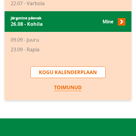
22.07 - Varbola
Järgmine päevak
Mine
26.08 - Kohila
09.09 - Juuru
23.09 - Rapla
KOGU KALENDERPLAAN
TOIMUNUD