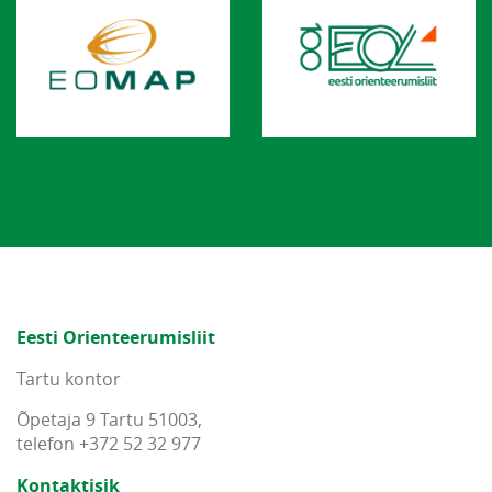
Eesti Orienteerumisliit
Tartu kontor
Õpetaja 9 Tartu 51003,
telefon +372 52 32 977
Kontaktisik