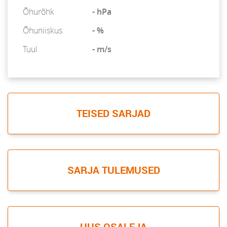
Õhurõhk
- hPa
Õhuniiskus
- %
Tuul
- m/s
TEISED SARJAD
SARJA TULEMUSED
UUS OSALEJA