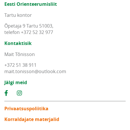
Eesti Orienteerumisliit
Tartu kontor
Õpetaja 9 Tartu 51003,
telefon +372 52 32 977
Kontaktisik
Mait Tõnisson
+372 51 38 911
mait
.
tonisson
@
outlook
.
com
Jälgi meid
Privaatsuspoliitika
Korraldajate materjalid