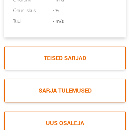
Õhuniiskus
- %
Tuul
- m/s
TEISED SARJAD
SARJA TULEMUSED
UUS OSALEJA