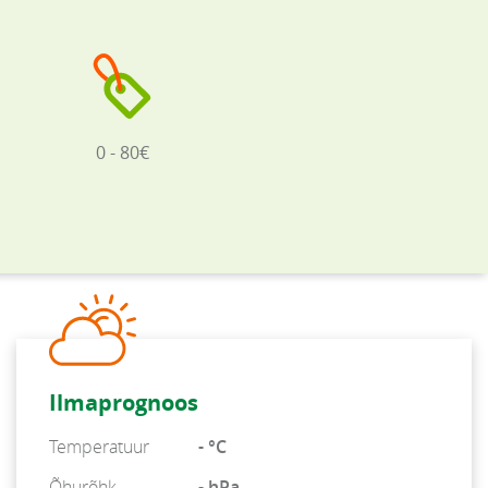
0 - 80€
Ilmaprognoos
Temperatuur
- °C
Õhurõhk
- hPa