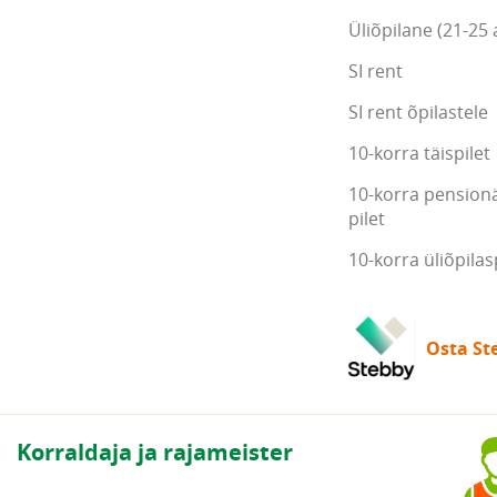
Üliõpilane (21-25 
SI rent
SI rent õpilastele
10-korra täispilet
10-korra pensionä
pilet
10-korra üliõpilas
Osta Ste
Korraldaja ja rajameister