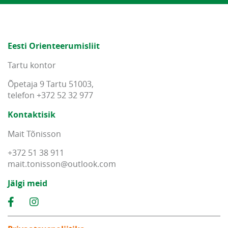
Eesti Orienteerumisliit
Tartu kontor
Õpetaja 9 Tartu 51003,
telefon +372 52 32 977
Kontaktisik
Mait Tõnisson
+372 51 38 911
mait
.
tonisson
@
outlook
.
com
Jälgi meid