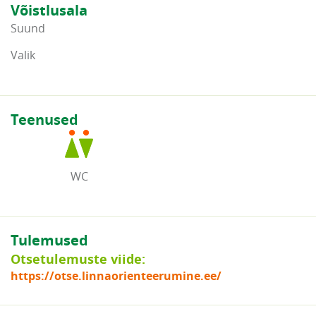
Võistlusala
Suund
Valik
Teenused
WC
Tulemused
Otsetulemuste viide:
https://otse.linnaorienteerumine.ee/