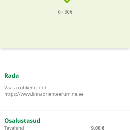
0 - 80€
Rada
Vaata rohkem infot
https://www.linnaorienteerumine.ee
Osalustasud
Tavahind
9.00 €