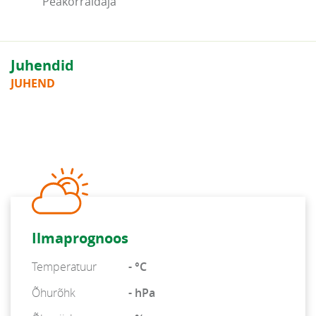
Peakorraldaja
Juhendid
JUHEND
Ilmaprognoos
Temperatuur
- °C
Õhurõhk
- hPa