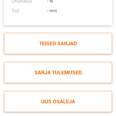
Õhuniiskus
- %
Tuul
- m/s
TEISED SARJAD
SARJA TULEMUSED
UUS OSALEJA