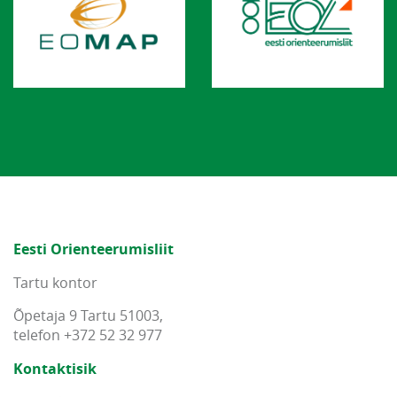
Eesti Orienteerumisliit
Tartu kontor
Õpetaja 9 Tartu 51003,
telefon +372 52 32 977
Kontaktisik